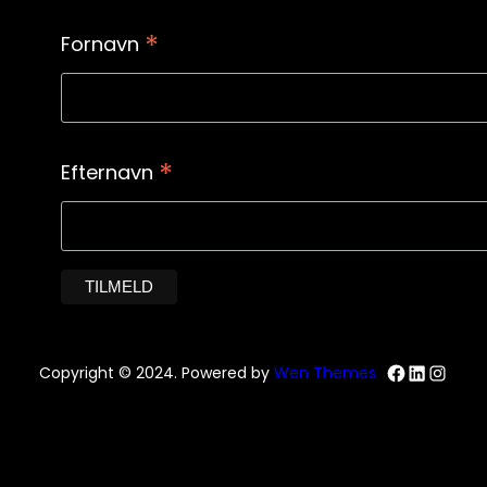
*
Fornavn
*
Efternavn
Facebo
Linked
Inst
Copyright © 2024. Powered by
Wen Themes