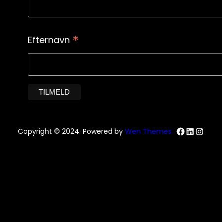
*
Efternavn
Facebo
Linked
Inst
Copyright © 2024. Powered by
Wen Themes