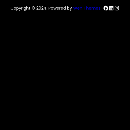
Facebo
Linked
Inst
Copyright © 2024. Powered by
Wen Themes