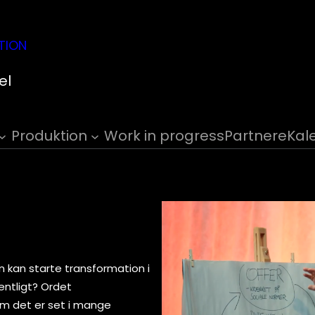
TION
el
Produktion
Work in progress
Partnere
Kal
n kan starte transformation i
ntligt? Ordet
om det er set i mange