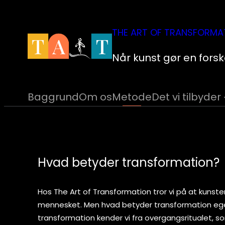
Spring
til
THE ART OF TRANSFORMA
indhold
Når kunst gør en forsk
Baggrund
Om os
Metode
Det vi tilbyder
Hvad betyder transformation?
Hos The Art of Transformation tror vi på at kunste
mennesket. Men hvad betyder transformation ege
transformation kender vi fra overgangsritualet, s