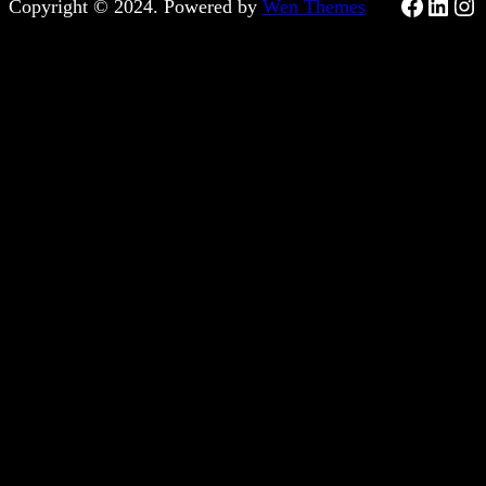
Facebo
Linke
Ins
Copyright © 2024. Powered by
Wen Themes